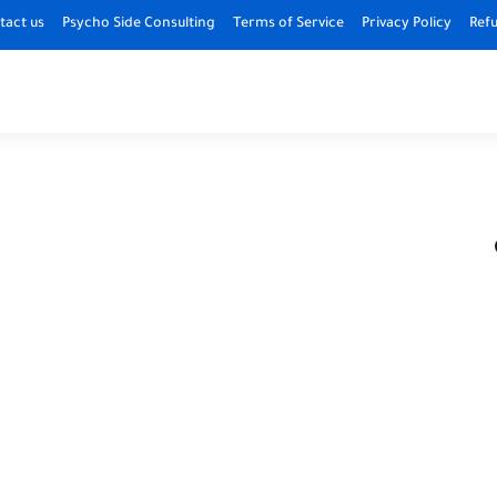
tact us
Psycho Side Consulting
Terms of Service
Privacy Policy
Refu