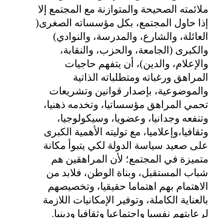
ملائمته الصحيحة والمتوازنة مع المجتمع إلا
إذا حاول المجتمع، بكل مؤسساته الصغرى(
العائلة، والشارع، والمدرسة، والنوادي)
والكبرى (الجامعة، والحزب، والنقابة،
والإعلام، والدين)، أن يتفهم حاجيات
المراهق ورغباته ومتطلباته الذاتية
والموضوعية، بإصدار قوانين وتشريعات
تحمي المراهق مؤسساتيا، وتخدمه ذهنيا،
وتنفعه وجدانيا، وعضويا، وسيكولوجيا،
وثقافيا،وإعلاميا، مع توليته الأهمية الكبرى
على صعيد سياسة الدولة لكي يتبوأ مكانة
متميزة في المجتمع؛ لأن المراهقين هم
شباب المستقبل، وبناة الوطن، فلابد من
الاهتمام بهم اهتماما حقيقيا، وتخصيصهم
بالعناية الكاملة، وتوفير الإمكانيات اللازمة
لرعايتهم نفسيا واجتماعيا وثقافيا ودينيا.