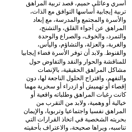
أسري وعائلي حميم، قصد تربية المراهق
تربية إيجابية أساسها التوافق مع الذات،
والأسرة والمجتمع والمدرسة، مع إبعاد
المراهق عن أجواء القلق، والتشنج،
والتمرد، والخوف، والصراع والوحدة
والغربة، والعزلة، والتشاؤم، واليأس،
والقنوط
.
ولابد أن توفر الأسرة فضاء إيجابيا
للمناقشة والحوار والنقد والتفاوض حول
مشاكل المراهق الحقيقية، بالإنصات
والتفهم، واقتراح الحلول الناجعة لها، دون
إقصاء أو تهميش أو ازدراء أو سخرية مهما
كانت رغبات المراهق وطلباته واقعية أو
خيالية أو وهمية، ولابد من التقرب من
المراهق نفسيا واجتماعيا وتربويا، والإيمان
بحريته الشخصية في اتخاذ القرارات التي
تناسبه، ويراها صحيحة، والاعتراف بأحقيته