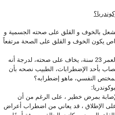
كوندريا؟
عل بالخوف و القلق على صحته الجسمية و
اص يكون الخوف و القلق على الصحة مرتفعاً
لنأخذ حالة مثلاً، إسمه بلال، يبلغ من العمر 23 سنة، يخاف على صحته، لدرجة أنه
مصاب بأحد الإضطرابات، الطبيب نصحه بأن
المختص النفسي، ماهو إضطرابه؟
كوندريا:
ابة بمرض خطير ، على الرغم من أن
لى الإطلاق ، قد يعاني من اضطراب أعراض