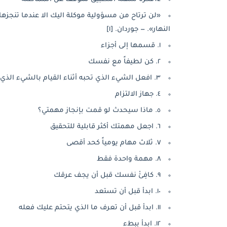
«لن ترتاح من مسؤولية موكلة اليك الا عندما تنجزها.‏
النهار».‏ —‏ جوردان. [١]
١. قسمها إلى أجزاء
٢. كن لطيفاً مع نفسك
٣. افعل الشيء الذي تحبه أثناء القيام بالشيء الذي تماطل فيه.. كاتي ميلان
٤. جهاز الالتزام
٥. ماذا سيحدث لو قمت بإنجاز مهمتي؟
٦. اجعل مهمتك أكثر قابلية للتحقيق
٧. ثلاث مهام يومياً كحد أقصى
٨. مهمة واحدة فقط
٩. كافِئْ نفسك قبل أن يجف عرقك
١٠. ابدأ قبل أن تستعد
١١. ابدأ قبل أن تعرف ما الذي يتحتم عليك فعله
١٢. ابدأ ببطء