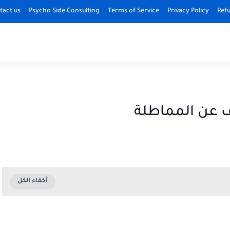
tact us
Psycho Side Consulting
Terms of Service
Privacy Policy
Refu