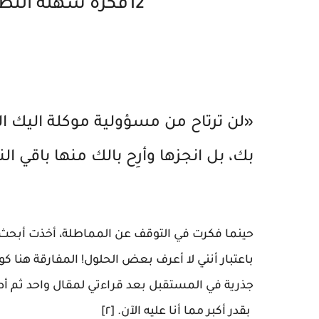
12فكرة سهلة التطبيق للتوقف عن المماطلة
«لن ترتاح من مسؤولية موكلة اليك الا 
بك،‏ بل انجزها وأرِح بالك منها باقي النها
حينما فكرت في التوقف عن المماطلة، أخذت أبحث ع
باعتبار أنني لا أعرف بعض الحلول! المفارقة هنا
جذرية في المستقبل بعد قراءتي لمقال واحد ثم أصبح
‏بقدر أكبر مما أنا عليه الآن. [٢]