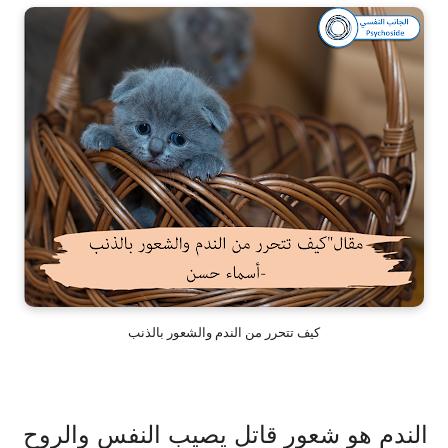
‏كيف تتحرر من الندم والشعور بالذنب
‏الندم هو ‏شعور قاتل يصيب النفس والروح