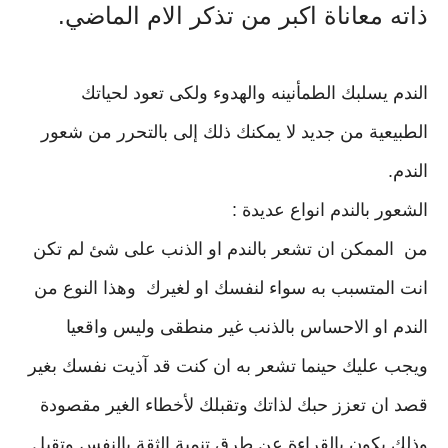
ذاته معاناة اكبر من تذكر الام الماضي.
الندم يسلبك الطمأنينه والهدوء ولكى تعود ‏لحياتك
الطبيعية من جديد لا يمكنك ذلك إلى ‏‏بالتحرر من شعور
الندم.
الشعور بالندم انواع عديدة :
من الممكن ان تشعر بالندم او الذنب على شئ لم تكن
انت المتسبب به سواء لنفسك او لغيرك وهذا النوع من
الندم او الاحساس بالذنب غير منطقى وليس واقعيا
ويجب عليك حينما تشعر به ان كنت قد آذيت نفسك بغير
قصد ان تعزز حبك لذاتك وتقبلك لأخطاء الغير مقصودة
وذلك يكون بالقراءة عن طرق تنمية الثقة بالنفس وتقبل