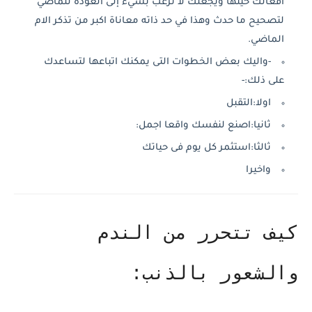
أفعالك حينها ‏ويجعلك لا ترغب بشيء إلى العودة للماضي
لتصحيح ما حدث وهذا في حد ذاته معاناة اكبر من تذكر الام
الماضي.
-واليك بعض الخطوات التى يمكنك اتباعها لتساعدك
على ذلك:-
اولا:التقبل
ثانيا:اصنع لنفسك واقعا اجمل:
ثالثا:استثمر كل يوم فى حياتك
واخيرا
‏كيف تتحرر من الندم
والشعور بالذنب: