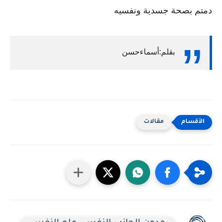
دمتم بصحة جسدية ونفسيه
بقلم:أسماءحسن
مقالات