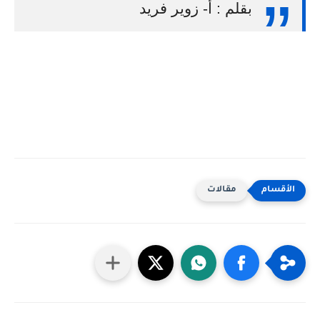
بقلم : أ- زوير فريد
مقالات