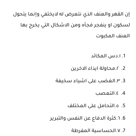
إن القهر والعنف الذي نتعرض له لايختفي وإنما يتحول
لسكون او ينفجر فجأه ومن الاشكال التي يخرج بها
العنف المكبوت
١.دس المكائد
٢.محاولة ايذاء الاخرين
٣.الغضب على اشياء سخيفة
٤.التعصب
٥.التحامل على المختلف
٦.كثرة الدفاع عن النفس والتبرير
٧.الحساسية المفرطة