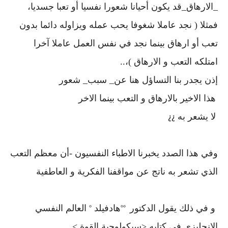
_الارهاق_قد يكون أحيانا شعورا نفسيا أو تعبا جسديا،
فمثلا ( نجد عاملا شغوفا يحب عمله ويزاوله دائما بدون
تعب أو ارهاق بينما نجد في نفس العمل عاملا آخرا
امتلكه التعب و الارهاق )،..
إذن يجدر بنا التساؤل هنا عن_ سبب_ شعور
هذا الاخير بالارهاق و التعب بينما الاخر
لا يشعر به
¿¿
وفي هذا الصدد يخبرنا الاطباء النفسيون -أن معظم التعب
الذي تشعر به ناتج عن مواقفنا الفكرية و العاطفية
و في ذلك يقول الدكتور
هادفيلد
العالم النفسي
°
°°
اﻹنجليزي في كتابه <سيكولوجية القوة >