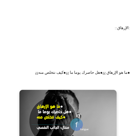
:الإرهاق::
●
ما هو اﻹرهاق
●
هل حاصرك يوما ما
●
كيف نتخلص منه
¿¿
¿¿
¿¿