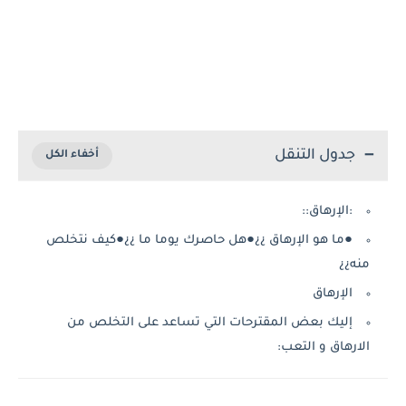
جدول التنقل
:الإرهاق::
●ما هو اﻹرهاق ¿¿●هل حاصرك يوما ما ¿¿●كيف نتخلص
منه¿¿
الإرهاق
إليك بعض المقترحات التي تساعد على التخلص من
الارهاق و التعب: