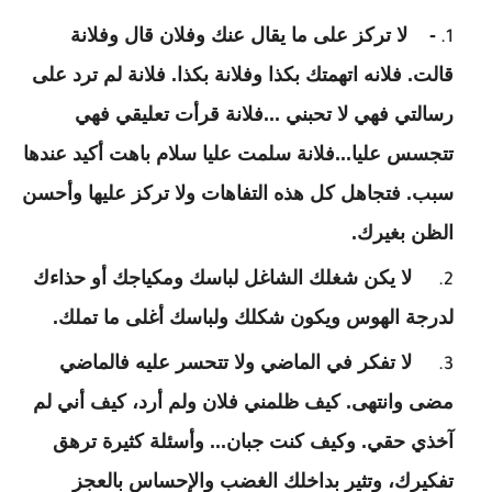
-
لا تركز على ما يقال عنك وفلان قال وفلانة
قالت. فلانه اتهمتك بكذا وفلانة بكذا. فلانة لم ترد على
رسالتي فهي لا تحبني ...فلانة قرأت تعليقي فهي
تتجسس عليا...فلانة سلمت عليا سلام باهت أكيد عندها
سبب. فتجاهل كل هذه التفاهات ولا تركز عليها وأحسن
الظن بغيرك.
لا يكن شغلك الشاغل لباسك ومكياجك أو حذاءك
لدرجة الهوس ويكون شكلك ولباسك أغلى ما تملك.
لا تفكر في الماضي ولا تتحسر عليه فالماضي
مضى وانتهى. كيف ظلمني فلان ولم أرد، كيف أني لم
آخذي حقي. وكيف كنت جبان... وأسئلة كثيرة ترهق
تفكيرك، وتثير بداخلك الغضب والإحساس بالعجز