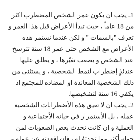
1
ـ يجب ان يكون عمر الشخص المضطرب اكثر
من 18 عاماً ، حيث تبدأ الأعراض قبل هذا العمر و
تعرف "بالسمات " و لكن عندما تستمر هذه
الأعراض مع الشخص حتى عمر 18 سنة تترسخ
عند الشخص و يصعب تغيّرها ، و يطلق عليها
عندئذٍ إضطراب لنمط الشخصية ، و يستثنى من
ذلك الشخصية المعاندة او المضاده للمجتمع اذ
يكفي 16 سنة لتشخيصها
.
2
ـ يجب ان لا تعيق هذه الأضطرابات الشخصية
عمله ، بل الأستمرار في حياته الأجتماعية و
العملية و إن كانت تحدث بعض الصعوبات لمن
حوله أكثر مما تحدثهُ له ، فإن اقعدته عن عمله و