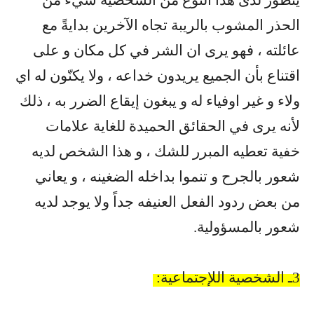
يتطور لدى هذا النوع من الشخصية شيء من
الحذر المشوب بالريبة تجاه الآخرين بدايةً مع
عائلته ، فهو يرى ان الشر في كل مكان و على
اقتناع بأن الجميع يريدون خداعه ، ولا يكنّون له اي
ولاء و غير اوفياء له و يبغون إيقاع الضرر به ، ذلك
لأنه يرى في الحقائق الحميدة للغاية علامات
خفية تعطيه المبرر للشك ، و هذا الشخص لديه
شعور بالجرح و تنموا بداخله الضغينه ، و يعاني
من بعض ردود الفعل العنيفه جداً ولا يوجد لديه
شعور بالمسؤولية
.
3
ـ الشخصية اللإجتماعية
: