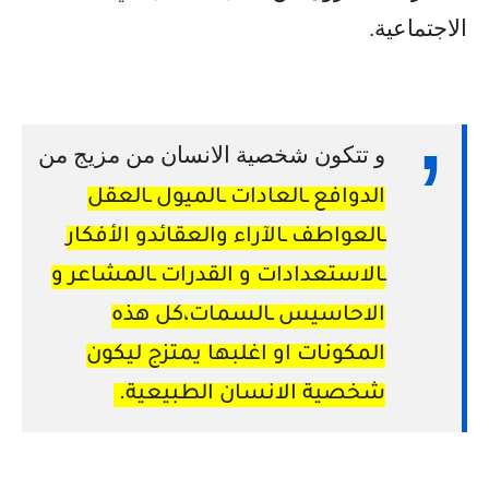
الاجتماعية
.
و تتكون شخصية الانسان من مزيج من
الدوافع ـالعادات ـالميول ـالعقل
ـالعواطف ـالآراء والعقائدو الأفكار
ـالاستعدادات و القدرات ـالمشاعر و
الاحاسيس ـالسمات،كل هذه
المكونات او اغلبها يمتزج ليكون
شخصية الانسان الطبيعية
.